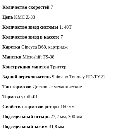
Количество скоростей
7
Цепь
KMC Z-33
Количество звезд системы
1, 40T
Количество звезд в кассете
7
Каретка
Gineyea B68, картридж
Манетки
Microshift TS-38
Конструкция манеток
Триггер
Задний переключатель
Shimano Tourney RD-TY21
Тип тормозов
Дисковые механические
Тормоза
yx db-01
Свойства тормозов
роторы 160 мм
Подседельный штырь
27,2 мм, 300 мм
Подседельный зажим
31,8 мм