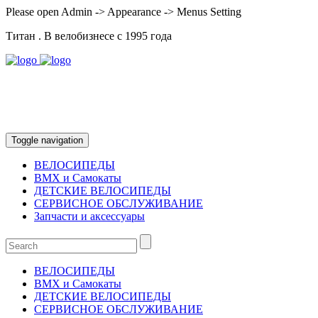
Please open Admin -> Appearance -> Menus Setting
Титан . В велобизнесе с 1995 года
Прода
Нижний Новгород : ул. Ошарская, 53
вход с красной линии, тел. 8 905-869-03-50
Нижний Новгород : Д.Павлова,11 тел.273-45-95
Дзержинск: Петрищева, 18/39 тел.27-17-53
Toggle navigation
ВЕЛОСИПЕДЫ
BMX и Самокаты
ДЕТСКИЕ ВЕЛОСИПЕДЫ
СЕРВИСНОЕ ОБСЛУЖИВАНИЕ
Запчасти и аксессуары
ВЕЛОСИПЕДЫ
BMX и Самокаты
ДЕТСКИЕ ВЕЛОСИПЕДЫ
СЕРВИСНОЕ ОБСЛУЖИВАНИЕ